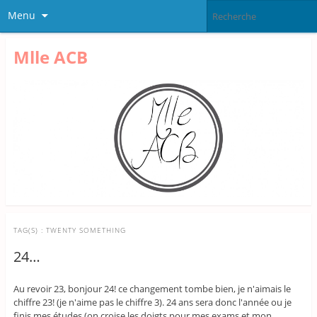
Menu
Mlle ACB
TAG(S) :
TWENTY SOMETHING
24…
Au revoir 23, bonjour 24! ce changement tombe bien, je n'aimais le
chiffre 23! (je n'aime pas le chiffre 3). 24 ans sera donc l'année ou je
finis mes études (on croise les doigts pour mes exams et mon