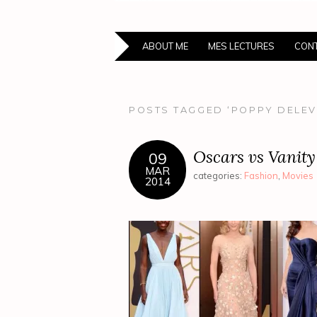
ABOUT ME
MES LECTURES
CONT
POSTS TAGGED ‘POPPY DELEV
Oscars vs Vanity
09
MAR
categories:
Fashion
,
Movies
2014