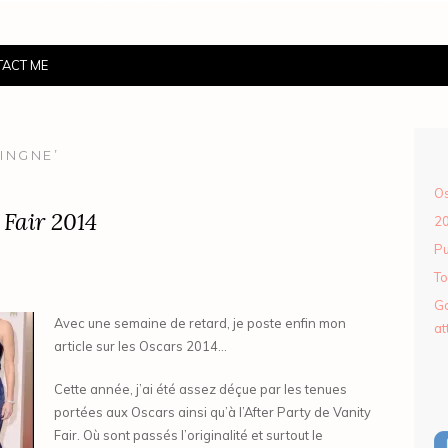
ACT ME
INGNE’
Os
 Fair 2014
2
Pu
To
Go
Avec une semaine de retard, je poste enfin mon
at
article sur les Oscars 2014…
Cette année, j’ai été assez déçue par les tenues
portées aux Oscars ainsi qu’à l’After Party de Vanity
Fair. Où sont passés l’originalité et surtout le