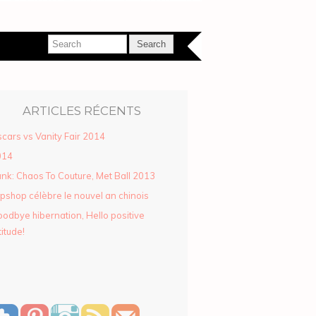
ARTICLES RÉCENTS
cars vs Vanity Fair 2014
014
nk: Chaos To Couture, Met Ball 2013
pshop célèbre le nouvel an chinois
odbye hibernation, Hello positive
titude!