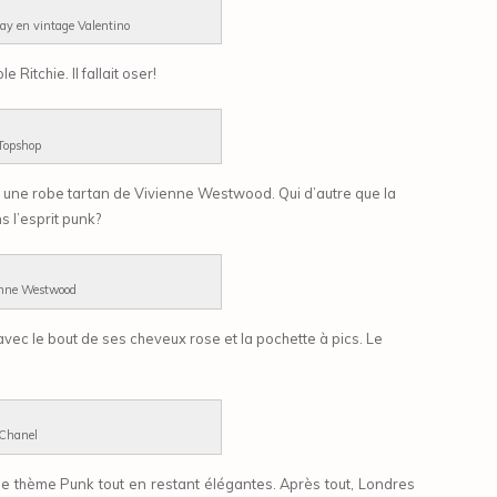
ay en vintage Valentino
e Ritchie. Il fallait oser!
 Topshop
si une robe tartan de
Vivienne Westwood. Qui d’autre que la
s l’esprit punk?
ienne Westwood
avec le bout de ses cheveux rose et la pochette à pics. Le
 Chanel
 le thème Punk tout en restant élégantes. Après tout, Londres