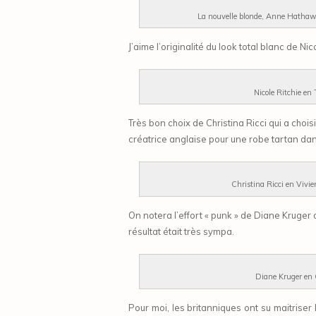
La nouvelle blonde, Anne Hathaw
J’aime l’originalité du look total blanc de Nicol
Nicole Ritchie en
Très bon choix de Christina Ricci qui a choi
créatrice anglaise pour une robe tartan dan
Christina Ricci en Viv
On notera l’effort « punk » de Diane Kruger 
résultat était très sympa.
Diane Kruger en
Pour moi, les britanniques ont su maitriser