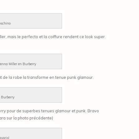
oschino
er, mais le perfecto et la coiffure rendent ce look super.
ienna Miller en Burberry
ut de la robe la transforme en tenue punk glamour.
 Burberry
rry pour de superbes tenues glamour et punk. Bravo
Cara sur la photo précédente)
avoris!