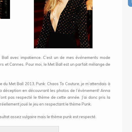
t Ball avec impatience. C’est un de mes événements mode
rs et Cannes. Pour moi, le Met Ball est un parfait mélange de
me du Met Ball 2013, Punk: Chaos To Couture, je m’attendais à
 ma déception en découvrant les photos de l’évènement! Anna
’ont pas respecté le thème de cette année. J’ai donc pris la
 réellement joué le jeu en respectant le thème Punk.
ltat assez vulgaire mais le thème punk est respecté.