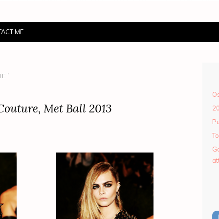
ACT ME
IE’
Os
outure, Met Ball 2013
2
Pu
To
Go
at