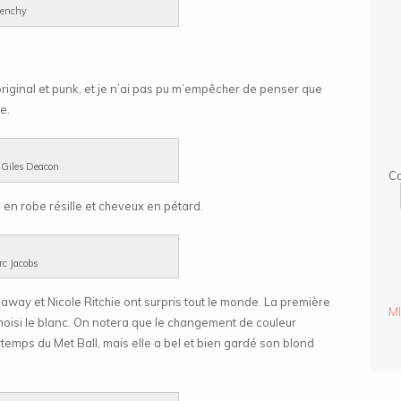
venchy
riginal et punk, et je n’ai pas pu m’empêcher de penser que
e.
 Giles Deacon
Ca
, en robe résille et cheveux en pétard.
rc Jacobs
way et Nicole Ritchie ont surpris tout le monde. La première
M
hoisi le blanc. On notera que le changement de couleur
temps du Met Ball, mais elle a bel et bien gardé son blond