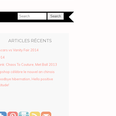
ARTICLES RÉCENTS
cars vs Vanity Fair 2014
014
nk: Chaos To Couture, Met Ball 2013
pshop célèbre le nouvel an chinois
odbye hibernation, Hello positive
titude!