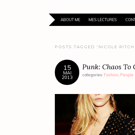
ABOUT ME
MES LECTURES
CONT
POSTS TAGGED ‘NICOLE RITCH
Punk: Chaos To C
15
MAI
categories:
Fashion
,
People
2013