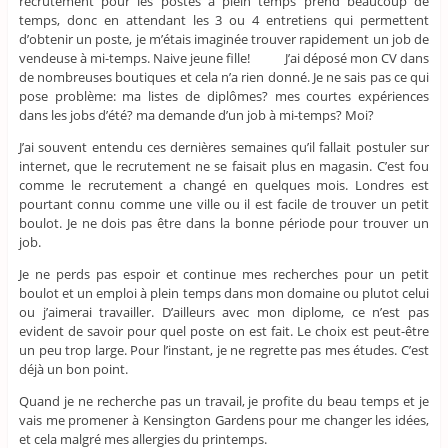
recrutement pour les postes à plein temps prend beaucoup de
temps, donc en attendant les 3 ou 4 entretiens qui permettent
d’obtenir un poste, je m’étais imaginée trouver rapidement un job de
vendeuse à mi-temps. Naive jeune fille! J’ai déposé mon CV dans
de nombreuses boutiques et cela n’a rien donné. Je ne sais pas ce qui
pose problème: ma listes de diplômes? mes courtes expériences
dans les jobs d’été? ma demande d’un job à mi-temps? Moi?
J’ai souvent entendu ces dernières semaines qu’il fallait postuler sur
internet, que le recrutement ne se faisait plus en magasin. C’est fou
comme le recrutement a changé en quelques mois. Londres est
pourtant connu comme une ville ou il est facile de trouver un petit
boulot. Je ne dois pas être dans la bonne période pour trouver un
job.
Je ne perds pas espoir et continue mes recherches pour un petit
boulot et un emploi à plein temps dans mon domaine ou plutot celui
ou j’aimerai travailler. D’ailleurs avec mon diplome, ce n’est pas
evident de savoir pour quel poste on est fait. Le choix est peut-être
un peu trop large. Pour l’instant, je ne regrette pas mes études. C’est
déjà un bon point.
Quand je ne recherche pas un travail, je profite du beau temps et je
vais me promener à Kensington Gardens pour me changer les idées,
et cela malgré mes allergies du printemps.